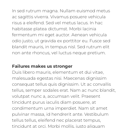
In sed rutrum magna. Nullam euismod metus
ac sagittis viverra. Vivamus posuere vehicula
risus a eleifend. Sed vel metus lacus. In hac
habitasse platea dictumst. Morbi lacinia
fermentum mi eget auctor. Aenean vehicula
odio justo, ut gravida ex porttitor eu. Fusce sed
blandit mauris, in tempus nisl. Sed rutrum elit
non ante rhoncus, vel luctus neque pretium.
Failures makes us stronger
Duis libero mauris, elementum et dui vitae,
malesuada egestas nisi. Maecenas dignissim
consequat tellus quis dignissim. Ut ac convallis
tellus, semper sodales erat. Nam ac nunc blandit,
volutpat nunc a, accumsan velit. Praesent
tincidunt purus iaculis diam posuere, at
condimentum urna imperdiet. Nam sit amet
pulvinar massa, id hendrerit ante. Vestibulum
tellus tellus, eleifend nec placerat tempus,
tincidunt at orci. Morbi mollis, justo aliquam