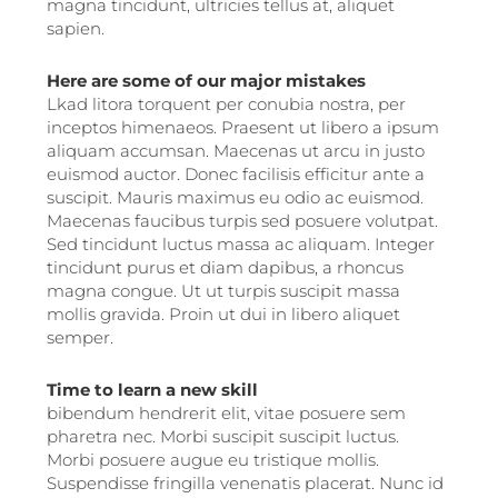
magna tincidunt, ultricies tellus at, aliquet
sapien.
Here are some of our major mistakes
Lkad litora torquent per conubia nostra, per
inceptos himenaeos. Praesent ut libero a ipsum
aliquam accumsan. Maecenas ut arcu in justo
euismod auctor. Donec facilisis efficitur ante a
suscipit. Mauris maximus eu odio ac euismod.
Maecenas faucibus turpis sed posuere volutpat.
Sed tincidunt luctus massa ac aliquam. Integer
tincidunt purus et diam dapibus, a rhoncus
magna congue. Ut ut turpis suscipit massa
mollis gravida. Proin ut dui in libero aliquet
semper.
Time to learn a new skill
bibendum hendrerit elit, vitae posuere sem
pharetra nec. Morbi suscipit suscipit luctus.
Morbi posuere augue eu tristique mollis.
Suspendisse fringilla venenatis placerat. Nunc id